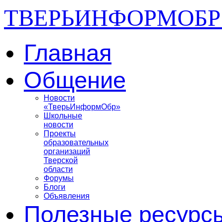
ТВЕРЬИНФОРМОБР
Главная
Общение
Новости
«ТверьИнформОбр»
Школьные
новости
Проекты
образовательных
организаций
Тверской
области
Форумы
Блоги
Объявления
Полезные ресурс