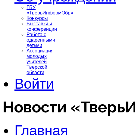
ГБУ
«ТверьИнформОбр»
Конкурсы
Выставки и
конференции
Работа с
одаренными
детьми
Ассоциация
молодых
учителей
Тверской
области
Войти
Новости «Тверь
Главная