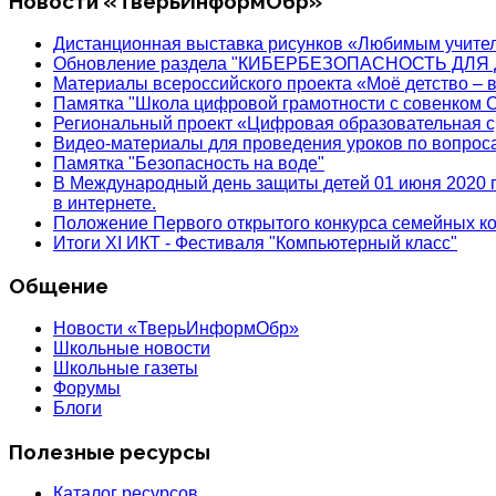
Новости «ТверьИнформОбр»
Дистанционная выставка рисунков «Любимым учите
Обновление раздела "КИБЕРБЕЗОПАСНОСТЬ ДЛЯ 
Материалы всероссийского проекта «Моё детство – 
Памятка "Школа цифровой грамотности с совенком 
Региональный проект «Цифровая образовательная с
Видео-материалы для проведения уроков по вопро
Памятка "Безопасность на воде"
В Международный день защиты детей 01 июня 2020 п
в интернете.
Положение Первого открытого конкурса семейных
Итоги XI ИКТ - Фестиваля "Компьютерный класс"
Общение
Новости «ТверьИнформОбр»
Школьные новости
Школьные газеты
Форумы
Блоги
Полезные ресурсы
Каталог ресурсов