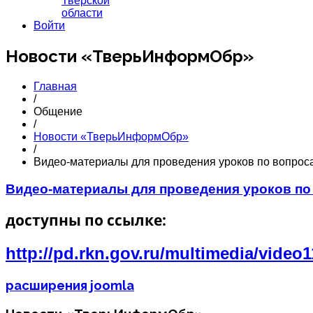
Тверской
области
Войти
Новости «ТверьИнформОбр»
Главная
/
Общение
/
Новости «ТверьИнформОбр»
/
Видео-материалы для проведения уроков по вопро
Видео-материалы для проведения уроков п
доступны по ссылке:
http://pd.rkn.gov.ru/multimedia/video
расширения joomla