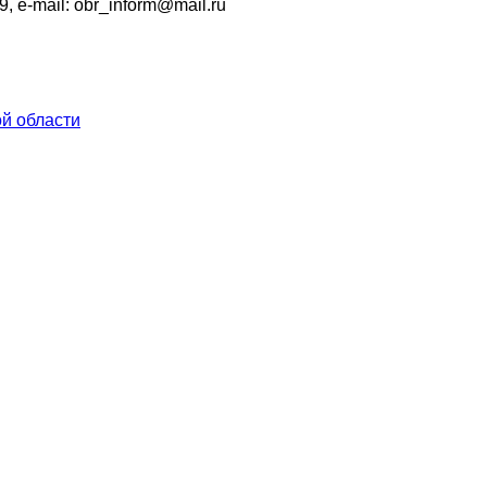
9, e-mail: obr_inform@mail.ru
й области