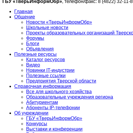
ГБУ «ТверьИнформОбр»
, телефон/факс: 8 (4822) 32-11-8
Главная
Общение
Новости «ТверьИнформОбр»
Школьные новости
Проекты образовательных организаций Тверско
Форумы
Блоги
Объявления
Полезные ресурсы
Каталог ресурсов
Видео
Новинки IT-индустрии
Полезные ссылки
Предприятия Тверской области
Справочная информация
Все для школьного хозяйства
Образовательные учреждения региона
Абитуриентам
Абоненты IP-телефонии
Об учреждении
ГБУ «ТверьИнформОбр»
Конкурсы
Выставки и конференции