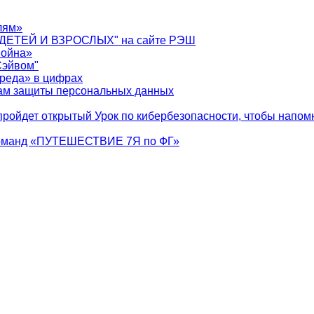
лям»
ДЕТЕЙ И ВЗРОСЛЫХ" на сайте РЭШ
война»
Сэйвом"
реда» в цифрах
сам защиты персональных данных
ройдет открытый Урок по кибербезопасности, чтобы напомн
 команд «ПУТЕШЕСТВИЕ 7Я по ФГ»