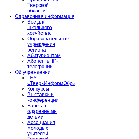
Тверской
области
Справочная информация
Все для
школьного
хозяйства
Образовательные
учреждения
региона
Абитуриентам
Абоненты IP-
телефонии
Об учреждении
ГБУ
«ТверьИнформОбр»
Конкурсы
Выставки и
конференции
Работа с
одаренными
детьми
Ассоциация
молодых
учителей