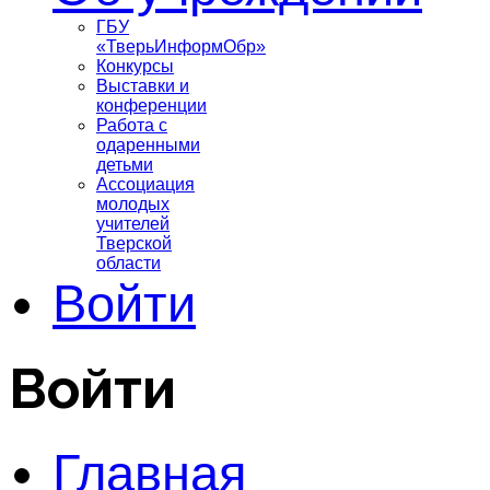
ГБУ
«ТверьИнформОбр»
Конкурсы
Выставки и
конференции
Работа с
одаренными
детьми
Ассоциация
молодых
учителей
Тверской
области
Войти
Войти
Главная