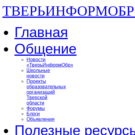
ТВЕРЬИНФОРМОБР
Главная
Общение
Новости
«ТверьИнформОбр»
Школьные
новости
Проекты
образовательных
организаций
Тверской
области
Форумы
Блоги
Объявления
Полезные ресурс