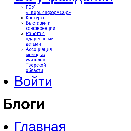
ГБУ
«ТверьИнформОбр»
Конкурсы
Выставки и
конференции
Работа с
одаренными
детьми
Ассоциация
молодых
учителей
Тверской
области
Войти
Блоги
Главная