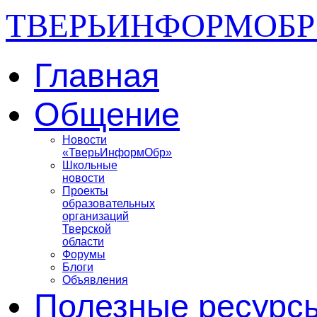
ТВЕРЬИНФОРМОБР
Главная
Общение
Новости
«ТверьИнформОбр»
Школьные
новости
Проекты
образовательных
организаций
Тверской
области
Форумы
Блоги
Объявления
Полезные ресурс