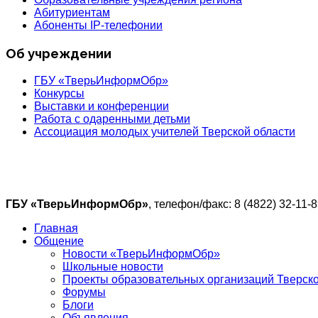
Абитуриентам
Абоненты IP-телефонии
Об учреждении
ГБУ «ТверьИнформОбр»
Конкурсы
Выставки и конференции
Работа с одаренными детьми
Ассоциация молодых учителей Тверской области
ГБУ «ТверьИнформОбр»
, телефон/факс: 8 (4822) 32-11-8
Главная
Общение
Новости «ТверьИнформОбр»
Школьные новости
Проекты образовательных организаций Тверско
Форумы
Блоги
Объявления