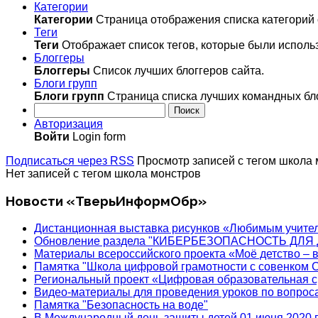
Категории
Категории
Страница отображения списка категорий 
Теги
Теги
Отображает список тегов, которые были исполь
Блоггеры
Блоггеры
Список лучших блоггеров сайта.
Блоги групп
Блоги групп
Страница списка лучших командных бл
Поиск
Авторизация
Войти
Login form
Подписаться через RSS
Просмотр записей с тегом школа
Нет записей с тегом школа монстров
Новости «ТверьИнформОбр»
Дистанционная выставка рисунков «Любимым учите
Обновление раздела "КИБЕРБЕЗОПАСНОСТЬ ДЛЯ 
Материалы всероссийского проекта «Моё детство – 
Памятка "Школа цифровой грамотности с совенком 
Региональный проект «Цифровая образовательная с
Видео-материалы для проведения уроков по вопро
Памятка "Безопасность на воде"
В Международный день защиты детей 01 июня 2020 п