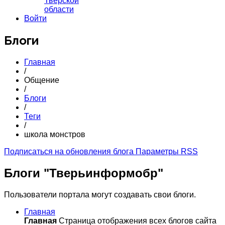
Тверской
области
Войти
Блоги
Главная
/
Общение
/
Блоги
/
Теги
/
школа монстров
Подписаться на обновления блога
Параметры RSS
Блоги "Тверьинформобр"
Пользователи портала могут создавать свои блоги.
Главная
Главная
Страница отображения всех блогов сайта