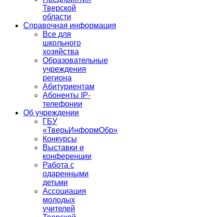
Тверской
области
Справочная информация
Все для
школьного
хозяйства
Образовательные
учреждения
региона
Абитуриентам
Абоненты IP-
телефонии
Об учреждении
ГБУ
«ТверьИнформОбр»
Конкурсы
Выставки и
конференции
Работа с
одаренными
детьми
Ассоциация
молодых
учителей