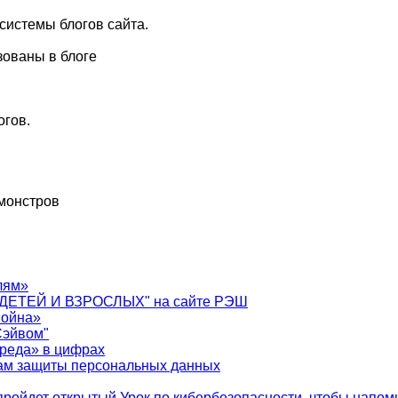
системы блогов сайта.
зованы в блоге
огов.
 монстров
лям»
ДЕТЕЙ И ВЗРОСЛЫХ" на сайте РЭШ
война»
Сэйвом"
реда» в цифрах
сам защиты персональных данных
ройдет открытый Урок по кибербезопасности, чтобы напомн