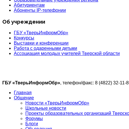
Абитуриентам
Абоненты IP-телефонии
Об учреждении
ГБУ «ТверьИнформОбр»
Конкурсы
Выставки и конференции
Работа с одаренными детьми
Ассоциация молодых учителей Тверской области
ГБУ «ТверьИнформОбр»
, телефон/факс: 8 (4822) 32-11-8
Главная
Общение
Новости «ТверьИнформОбр»
Школьные новости
Проекты образовательных организаций Тверско
Форумы
Блоги
Объявления