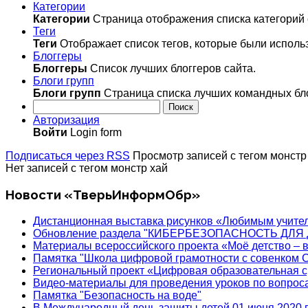
Категории
Категории
Страница отображения списка категорий 
Теги
Теги
Отображает список тегов, которые были исполь
Блоггеры
Блоггеры
Список лучших блоггеров сайта.
Блоги групп
Блоги групп
Страница списка лучших командных бл
Поиск
Авторизация
Войти
Login form
Подписаться через RSS
Просмотр записей с тегом монстр
Нет записей с тегом монстр хай
Новости «ТверьИнформОбр»
Дистанционная выставка рисунков «Любимым учите
Обновление раздела "КИБЕРБЕЗОПАСНОСТЬ ДЛЯ 
Материалы всероссийского проекта «Моё детство – 
Памятка "Школа цифровой грамотности с совенком 
Региональный проект «Цифровая образовательная с
Видео-материалы для проведения уроков по вопро
Памятка "Безопасность на воде"
В Международный день защиты детей 01 июня 2020 п