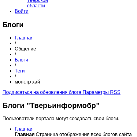
Тверской
области
Войти
Блоги
Главная
/
Общение
/
Блоги
/
Теги
/
монстр хай
Подписаться на обновления блога
Параметры RSS
Блоги "Тверьинформобр"
Пользователи портала могут создавать свои блоги.
Главная
Главная
Страница отображения всех блогов сайта