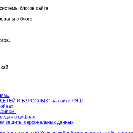
системы блогов сайта.
зованы в блоге
огов.
 хай
лям»
ДЕТЕЙ И ВЗРОСЛЫХ" на сайте РЭШ
война»
Сэйвом"
реда» в цифрах
сам защиты персональных данных
ройдет открытый Урок по кибербезопасности, чтобы напомн