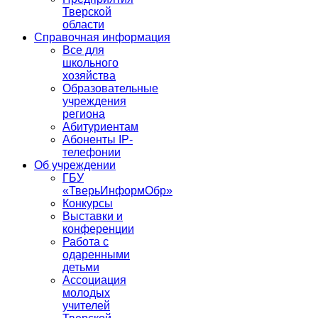
Тверской
области
Справочная информация
Все для
школьного
хозяйства
Образовательные
учреждения
региона
Абитуриентам
Абоненты IP-
телефонии
Об учреждении
ГБУ
«ТверьИнформОбр»
Конкурсы
Выставки и
конференции
Работа с
одаренными
детьми
Ассоциация
молодых
учителей