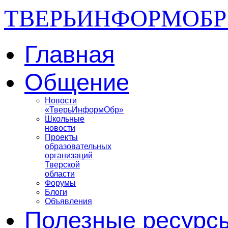
ТВЕРЬИНФОРМОБР
Главная
Общение
Новости
«ТверьИнформОбр»
Школьные
новости
Проекты
образовательных
организаций
Тверской
области
Форумы
Блоги
Объявления
Полезные ресурс