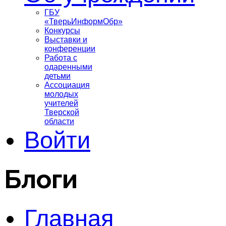
ГБУ
«ТверьИнформОбр»
Конкурсы
Выставки и
конференции
Работа с
одаренными
детьми
Ассоциация
молодых
учителей
Тверской
области
Войти
Блоги
Главная